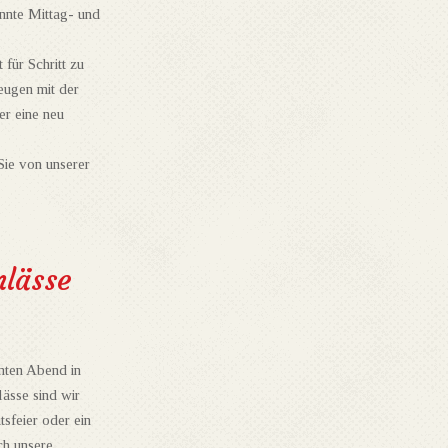
annte Mittag- und
für Schritt zu
eugen mit der
er eine neu
Sie von unserer
nlässe
nten Abend in
ässe sind wir
tsfeier oder ein
ch unsere