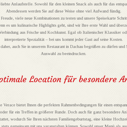
eliebte Anlaufstelle. Sowohl für den kleinen Snack als auch für das entsp
Abendessen werden Sie auf diese Weise ohne viel Aufwand fündig.
Freude, viele neue Kombinationen zu testen und unsere Speisekarte Schritt 
enn es um kulinarische Highlights geht, sind wir Ihre erste Wahl und überz
Verbindung aus Frische und Kochkunst. Egal ob Italienischer Klassiker od
interpretierte Spezialität – bei uns kommt jeder Gast auf seine Kosten.
 daher, auch Sie in unserem Restaurant in Dachau begrüßen zu dürfen und 
Auswahl zu beeindrucken.
ptimale Location für besondere A
te Verace bietet Ihnen die perfekten Rahmenbedingungen für einen entspan
oder für ein Treffen in größerer Runde. Doch auch für ganz besondere Anl
attet, wodurch Sie Ihren nächsten Familiengeburtstag, eine kleine Hochzei
 stets gemeinsam mit uns veranstalten können. Sowohl unser Menü als au